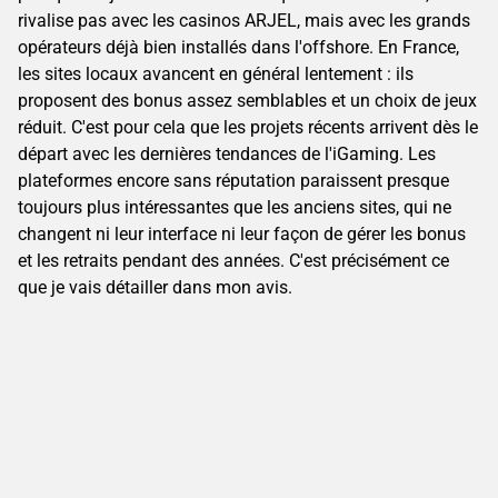
rivalise pas avec les casinos ARJEL, mais avec les grands
opérateurs déjà bien installés dans l'offshore. En France,
les sites locaux avancent en général lentement : ils
proposent des bonus assez semblables et un choix de jeux
réduit. C'est pour cela que les projets récents arrivent dès le
départ avec les dernières tendances de l'iGaming. Les
plateformes encore sans réputation paraissent presque
toujours plus intéressantes que les anciens sites, qui ne
changent ni leur interface ni leur façon de gérer les bonus
et les retraits pendant des années. C'est précisément ce
que je vais détailler dans mon avis.